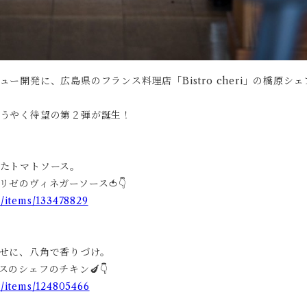
ー開発に、広島県のフランス料理店「Bistro cheri」の橋原シ
うやく待望の第２弾が誕生！
たトマトソース。
ゼのヴィネガーソース🍅👇
/items/133478829
せに、八角で香りづけ。
のシェフのチキン🍆👇
m/items/124805466