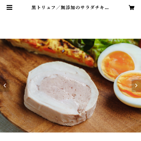
黒トリュフ／無添加のサラダチキン
／フレンチといえばトリュフ／１pc
（約70g〜80g）／冷凍 | シェフの
チキン