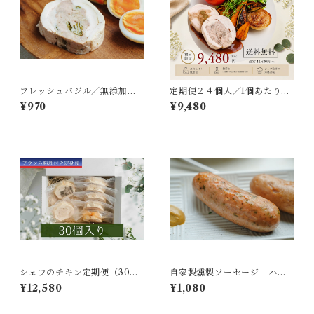
フレッシュバジル／無添加の
定期便２４個入／1個あたり39
サラダチキン／生のバジルが
5円／初回3,000円OFF／送料
¥970
¥9,480
食卓を爽やかに／１pc（約70
無料／シェフのチキンアレン
g〜80g）／冷凍
ジレシピ付き／冷凍
シェフのチキン定期便（30個
自家製燻製ソーセージ ハー
入り）「フランス料理付き」
ブ -Saucisse aux Herbes
¥12,580
¥1,080
初回 ¥12,580／2回目以降
- １本［冷凍］
¥13,580 【送料無料】