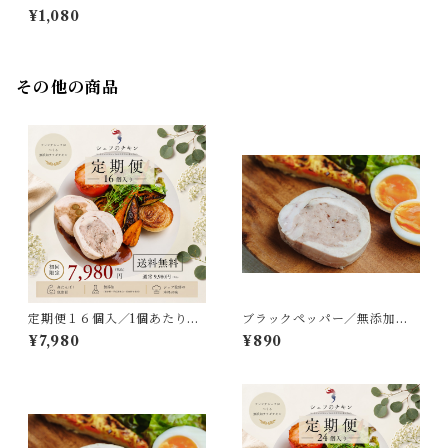
チキン／フレンチといえばト
¥1,080
リュフ／１pc（約70g〜80
g）／冷凍
その他の商品
定期便１６個入／1個あたり49
ブラックペッパー／無添加の
8円／初回2,000円OFF／送料
サラダチキン／直前に挽き立
¥7,980
¥890
無料／シェフのチキンアレン
てるブラックペッパー／１pc
ジレシピ付き／冷凍
（約70g〜80g）／冷凍