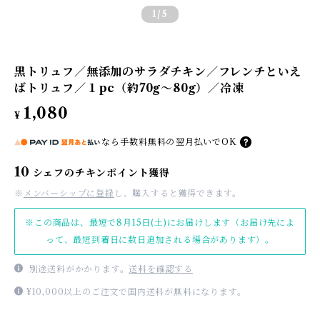
1
/5
黒トリュフ／無添加のサラダチキン／フレンチといえ
ばトリュフ／１pc（約70g〜80g）／冷凍
1,080
¥
なら
手数料無料の
翌月払いでOK
10
シェフのチキンポイント獲得
※
メンバーシップに登録
し、購入すると獲得できます。
※この商品は、最短で8月15日(土)にお届けします（お届け先によ
って、最短到着日に数日追加される場合があります）。
別途送料がかかります。
送料を確認する
¥10,000以上のご注文で国内送料が無料になります。