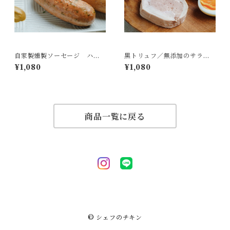
自家製燻製ソーセージ ハー
黒トリュフ／無添加のサラダ
ブ -Saucisse aux Herbes
チキン／フレンチといえばト
¥1,080
¥1,080
- １本［冷凍］
リュフ／１pc（約70g〜80
g）／冷凍
商品一覧に戻る
© シェフのチキン