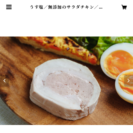
うす塩／無添加のサラダチキン／リ
ピート率NO.1の0.7gの低塩分／１
pc（約70g〜80g）／冷凍 | シェフ
のチキン