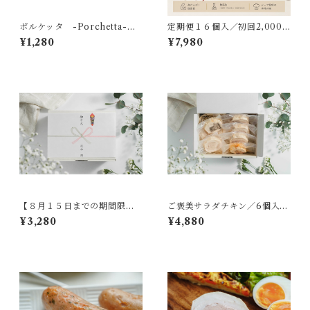
ポルケッタ -Porchetta-
定期便１６個入／初回2,000
１pc ［冷凍］
円OFF／送料無料／1個あたり
¥1,280
¥7,980
498円／シェフのチキンアレ
ンジレシピ付き／冷凍
【８月１５日までの期間限定
ご褒美サラダチキン／6個入り
お中元BOX】ご褒美サラダチ
／１個あたり813円／ダイエッ
¥3,280
¥4,880
キン／４個入り／１個あたり8
トしたい人向け／フレンチソ
20円／ダイエットしたい人向
ース付き／冷凍
け／フレンチソース付き／冷
凍