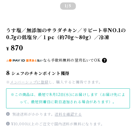
1
/5
うす塩／無添加のサラダチキン／リピート率NO.1の
0.7gの低塩分／１pc（約70g〜80g）／冷凍
870
¥
なら
手数料無料の
翌月払いでOK
8
シェフのチキンポイント獲得
※
メンバーシップに登録
し、購入すると獲得できます。
※この商品は、最短で8月12日(水)にお届けします（お届け先によ
って、最短到着日に数日追加される場合があります）。
別途送料がかかります。
送料を確認する
¥10,000以上のご注文で国内送料が無料になります。