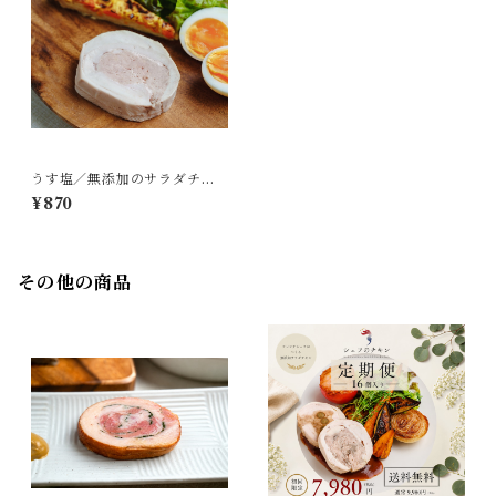
うす塩／無添加のサラダチキ
ン／リピート率NO.1の0.7gの
¥870
低塩分／１pc（約70g〜80
g）／冷凍
その他の商品