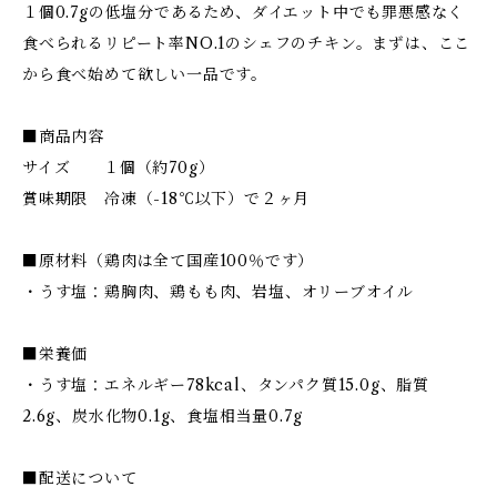
１個0.7gの低塩分であるため、ダイエット中でも罪悪感なく
食べられるリピート率NO.1のシェフのチキン。まずは、ここ
から食べ始めて欲しい一品です。
■商品内容
サイズ １個（約70g）
賞味期限 冷凍（-18℃以下）で２ヶ月
■原材料（鶏肉は全て国産100％です）
・うす塩：鶏胸肉、鶏もも肉、岩塩、オリーブオイル
■栄養価
・うす塩：エネルギー78kcal、タンパク質15.0g、脂質
2.6g、炭水化物0.1g、食塩相当量0.7g
■配送について